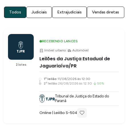
Todos
Judiciais
Extrajudiciais
Vendas diretas
RECEBENDO LANCES
Imóvel urbano
|
Automóvel
Leilões da Justiça Estadual de
2
lotes
Jaguariaíva/PR
1
º leilão:
11/08/2026 às 12:30
2
º leilão:
26/08/2026 às 12:30
50%
Tribunal de Justiça do Estado do
Paraná
Online
| Leilão S-
504