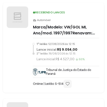
RECEBENDO LANCES
Automóvel
Marca/Modelo: VW/GOL MI,
Ano/mod. 1997/1997Renavam:
0067.376229-7, Chassi:
1
º leilão:
12/08/2026 às 12:15
9BWZZZ377VP544108, Placa:
Lance inicial:
R$ 9.054,00
2
º leilão:
19/08/2026 às 12:15
Lance inicial:
R$ 4.527,00
50%
Tribunal de Justiça do Estado do
Paraná
Online
| Leilão S-
514