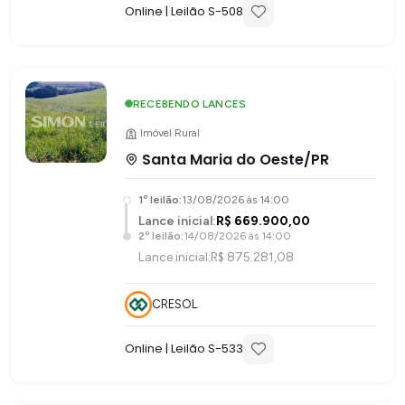
Online
| Leilão S-
508
RECEBENDO LANCES
Imóvel Rural
Santa Maria do Oeste/PR
1
º leilão:
13/08/2026 às 14:00
Lance inicial:
R$ 669.900,00
2
º leilão:
14/08/2026 às 14:00
Lance inicial:
R$ 875.281,08
CRESOL
Online
| Leilão S-
533