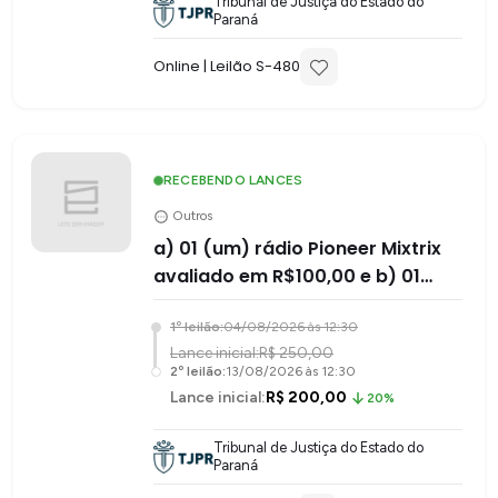
Tribunal de Justiça do Estado do
Paraná
Online
| Leilão S-
480
RECEBENDO LANCES
Outros
a) 01 (um) rádio Pioneer Mixtrix
avaliado em R$100,00 e b) 01
(uma) caixa de som Gradiente
1
º leilão:
04/08/2026 às 12:30
cor pret
Lance inicial:
R$ 250,00
2
º leilão:
13/08/2026 às 12:30
Lance inicial:
R$ 200,00
20%
Tribunal de Justiça do Estado do
Paraná