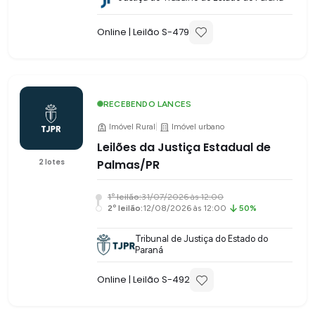
Online
| Leilão S-
479
RECEBENDO LANCES
Imóvel Rural
|
Imóvel urbano
Leilões da Justiça Estadual de
2
lotes
Palmas/PR
1
º leilão:
31/07/2026 às 12:00
2
º leilão:
12/08/2026 às 12:00
50%
Tribunal de Justiça do Estado do
Paraná
Online
| Leilão S-
492