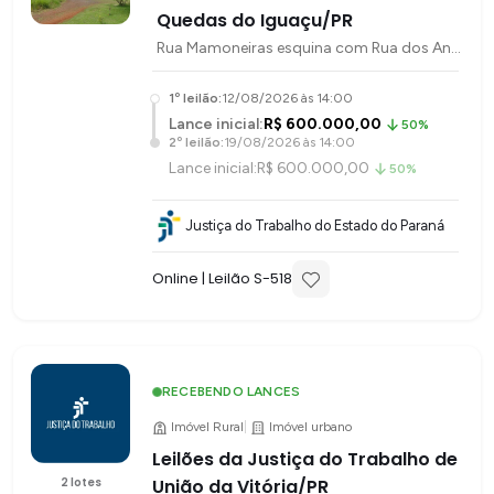
Quedas do Iguaçu/PR
Rua Mamoneiras esquina com Rua dos Angicos
1
º leilão:
12/08/2026 às 14:00
Lance inicial:
R$ 600.000,00
50%
2
º leilão:
19/08/2026 às 14:00
Lance inicial:
R$ 600.000,00
50%
Justiça do Trabalho do Estado do Paraná
Online
| Leilão S-
518
RECEBENDO LANCES
Imóvel Rural
|
Imóvel urbano
Leilões da Justiça do Trabalho de
2
lotes
União da Vitória/PR