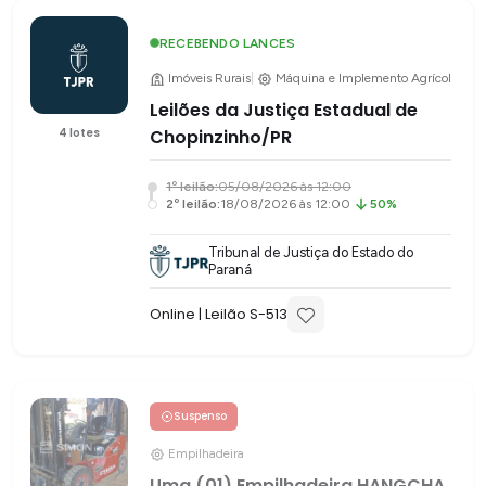
RECEBENDO LANCES
Imóveis Rurais
|
Máquina e Implemento Agrícola
Leilões da Justiça Estadual de
4
lotes
Chopinzinho/PR
1
º leilão:
05/08/2026 às 12:00
2
º leilão:
18/08/2026 às 12:00
50%
Tribunal de Justiça do Estado do
Paraná
Online
| Leilão S-
513
Suspenso
Empilhadeira
Uma (01) Empilhadeira HANGCHA,