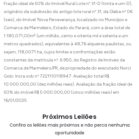
Fração ideal de 50% do Imóvel Rural Lote nº 31-D (trinta e um-D),
originário da subdivisão do antigo lote rural nº 31, da Gleba nº 06
(seis), do Imóvel ‘Nova Perseverança, localizado no Município e
Comarca de Marmeleiro, Estado do Paraná, com a área total de
1.180,071,00m² (um milhão, cento e oitenta mil e setenta e um
metros quadrados), equivalentes à 48,76 alqueires paulistas, ou
sejam, 118,0071 ha, cujos limites e confrontações estão
constantes da matrícula nº. 6.950, do Registro de Imóveis da
Comarca de Marmeleiro/PR, de propriedade do executado Norci
Gobi. Incra sob nº 7221110118947. Avaliação total R$
10.000.000,00 (dez milhões reais). Avaliação da fração ideal de
50% do imóvel R$ 5.000.000,00 (cinco milhões reais) em
16/01/2025.
Próximos Leilões
Confira os leilões mais próximos e não perca nenhuma
oportunidade