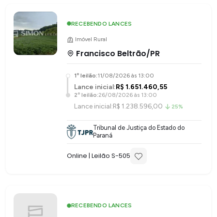
RECEBENDO LANCES
Imóvel Rural
Francisco Beltrão/PR
1
º leilão:
11/08/2026 às 13:00
Lance inicial:
R$ 1.651.460,55
2
º leilão:
26/08/2026 às 13:00
Lance inicial:
R$ 1.238.596,00
25%
Tribunal de Justiça do Estado do
Paraná
Online
| Leilão S-
505
RECEBENDO LANCES