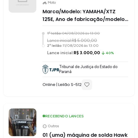
Moto
Marca/Modelo: YAMAHA/XTZ
125E, Ano de fabricação/modelo:
2003/2003, Renavam:
1
º leilão:
04/08/2026 às 13:00
0081.917514-5, Chassi:
Lance inicial:
R$ 5.000,00
2
º leilão:
11/08/2026 às 13:00
Lance inicial:
R$ 3.000,00
40%
Tribunal de Justiça do Estado do
Paraná
Online
| Leilão S-
512
RECEBENDO LANCES
Outros
01 (uma) máquina de solda Hawk