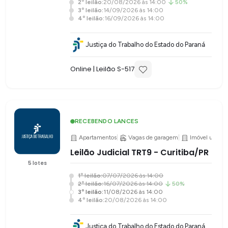
2
º leilão:
20/08/2026 às 14:00
50%
3
º leilão:
14/09/2026 às 14:00
4
º leilão:
16/09/2026 às 14:00
Justiça do Trabalho do Estado do Paraná
Online
| Leilão S-
517
RECEBENDO LANCES
Apartamentos
|
Vagas de garagem
|
Imóvel urbano
Leilão Judicial TRT9 - Curitiba/PR
5
lotes
1
º leilão:
07/07/2026 às 14:00
2
º leilão:
16/07/2026 às 14:00
50%
3
º leilão:
11/08/2026 às 14:00
4
º leilão:
20/08/2026 às 14:00
Justiça do Trabalho do Estado do Paraná