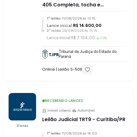
405 Completa, tocha e
regulador.
1
º leilão:
11/08/2026 às 13:15
Lance inicial:
R$ 14.600,00
2
º leilão:
26/08/2026 às 13:15
Lance inicial:
R$ 7.154,00
51%
Tribunal de Justiça do Estado do
Paraná
Online
| Leilão S-
506
RECEBENDO LANCES
Imóvel urbano
|
Automóvel
Leilão Judicial TRT9 - Curitiba/PR
2
lotes
1
º leilão:
11/08/2026 às 14:00