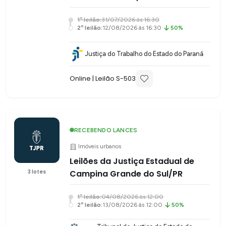
1
º leilão:
31/07/2026 às 16:30
2
º leilão:
12/08/2026 às 16:30
50%
Justiça do Trabalho do Estado do Paraná
Online
| Leilão S-
503
RECEBENDO LANCES
Imóveis urbanos
Leilões da Justiça Estadual de
3
lotes
Campina Grande do Sul/PR
1
º leilão:
04/08/2026 às 12:00
2
º leilão:
13/08/2026 às 12:00
50%