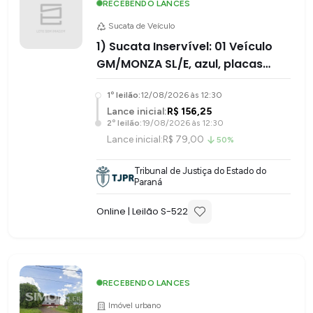
RECEBENDO LANCES
Sucata de Veículo
1) Sucata Inservível: 01 Veículo
GM/MONZA SL/E, azul, placas
ADO-4E06, chassi:
1
º leilão:
12/08/2026 às 12:30
9BGJK11YMMB014056, co
Lance inicial:
R$ 156,25
2
º leilão:
19/08/2026 às 12:30
Lance inicial:
R$ 79,00
50%
Tribunal de Justiça do Estado do
Paraná
Online
| Leilão S-
522
RECEBENDO LANCES
Imóvel urbano