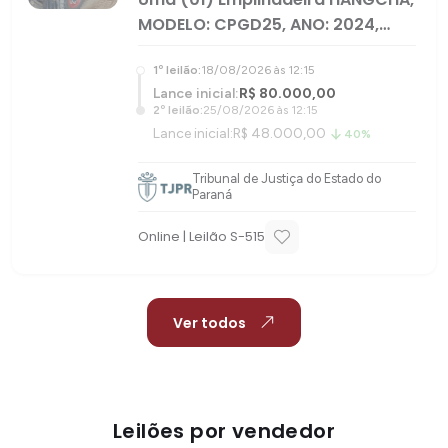
MODELO: CPGD25, ANO: 2024,
CAPACIDADE: 2.500KG, Nº SÉRIE:
1
º leilão:
18/08/2026 às 12:15
18BD08103,
Lance inicial:
R$ 80.000,00
2
º leilão:
25/08/2026 às 12:15
Lance inicial:
R$ 48.000,00
40%
Tribunal de Justiça do Estado do
Paraná
Online
| Leilão S-
515
Ver todos
Leilões por vendedor